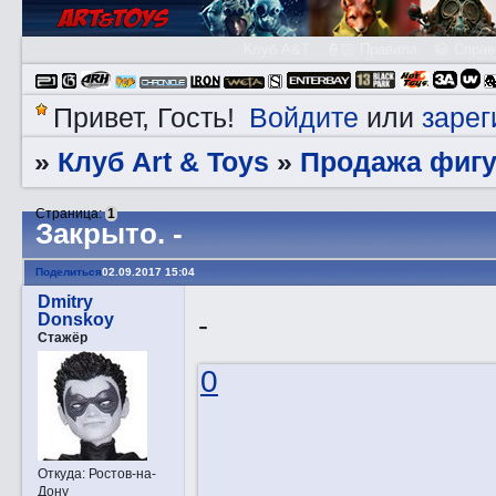
Клуб A&T
👮🏻 Правила
😃 Справ
Войдите
зарег
Привет, Гость!
или
Клуб Art & Toys
Продажа фигу
»
»
Страница:
1
Закрытo. -
Поделиться
02.09.2017 15:04
Dmitry
-
Donskoy
Стажёр
0
Откуда:
Ростов-на-
Дону