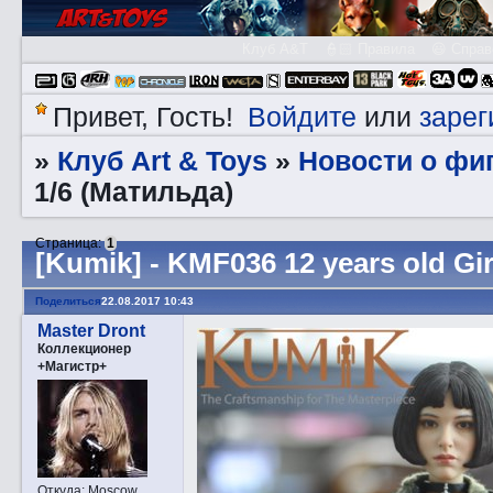
Клуб A&T
👮🏻 Правила
😃 Справ
Войдите
зарег
Привет, Гость!
или
Клуб Art & Toys
­Новости о фи
»
»
1/6 (Матильда)
Страница:
1
[Kumik] - KMF036 12 years old Gi
Поделиться
22.08.2017 10:43
Master Dront
Коллекционер
+Магистр+
Откуда:
Moscow