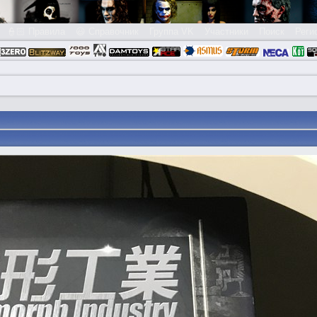
👮🏻 Правила
😃 Справочник
Группа VK
Участники
Поиск
Реги