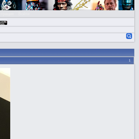
страция
Войти
1