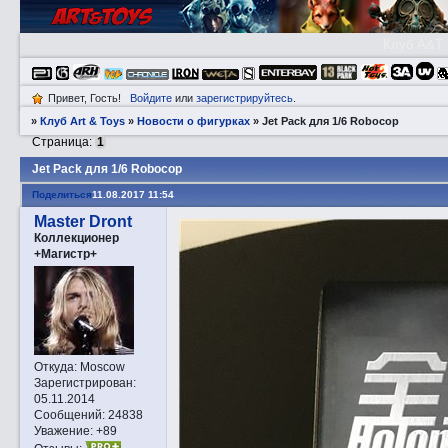
Клуб A&T
Привет, Гость!
Войдите
или
зарегистрируйтесь
.
»
Клуб Art & Toys
»
­Новости о фигурках
»
Jet Pack для 1/6 Robocop
Страница:
1
Jet Pack для 1/6 Robocop
Поделиться
11.08.2017 11:54
Master Dront
Коллекционер
+Магистр+
Откуда:
Moscow
Зарегистрирован
:
05.11.2014
Сообщений:
24838
Уважение:
+89