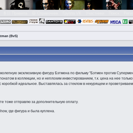
👮🏻 Правила
😃 Справочник
Группа VK
Участники
Поиск
Реги
atman (BvS)
иколепную эксклюзивную фигуру Бэтмена по фильму "Бэтмен против Супермен
онатом в коллекции, но и неплохим инвестированием, т.к. цена на нее только
в с коробкой идеальное. Выставлялась за стеклом в некурящем и проветрива
чте тоже отправлю за дополнительную оплату.
how, где фигура и была куплена.