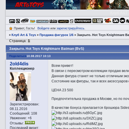
Клуб A&T
Привет, Гость!
Войдите
или
зарегистрируйтесь
.
»
Клуб Art & Toys
»
Продажа фигурок 1/6
»
Закрытo. Hot Toys Knightmare B
Страница:
1
Закрытo. Hot Toys Knightmare Batman (BvS)
Поделиться
10.08.2017 10:13
2old4dis
Всем привет!
Коллекционер
В связи с пересмотром коллекции продаю вел
Данная фигура станет не только отличным эксп
Состояние как фигуры, так и всех аксессуаро
ЦЕНА 23 500
Предпочтительна продажа в Москве, но по по
Зарегистрирован
:
В качестве бонуса прилагается брошюра Sides
08.11.2016
Сообщений:
108
Уважение:
+6
Отзывы:
Последний визит: