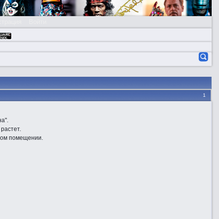
страция
Войти
1
а".
 растет.
емом помещении.