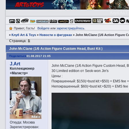
Клуб A&T
Привет, Гость!
Войдите
или
зарегистрируйтесь
.
»
Клуб Art & Toys
»
­Новости о фигурках
»
John McClane (1/6 Action Figure C
Страница:
1
John McClane (1/6 Action Figure Custom Head, Bust Kit )
Поделиться
01.08.2017 21:05
J.Art
John McClane (1/6 Action Figure Custom Head, Bu
Коллекционер
30 Limited edition от Seok-won Jin's
+Магистр+
Цены :
Покрашенный: $150(+bust kit:+$50) + EMS fee + P
Непокрашенный: $60(+bust kit:+$20) + EMS fee +
Откуда:
Москва
Зарегистрирован
: