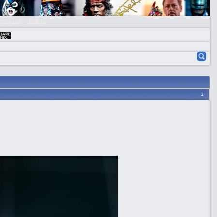
страция
Войти
1