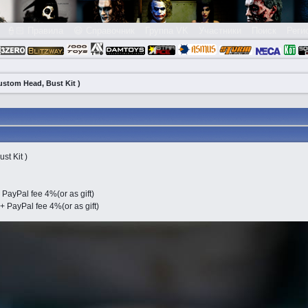
👮🏻 Правила
😃 Справочник
Группа VK
Участники
Поиск
Реги
ustom Head, Bust Kit )
st Kit )
ayPal fee 4%(or as gift)
 PayPal fee 4%(or as gift)