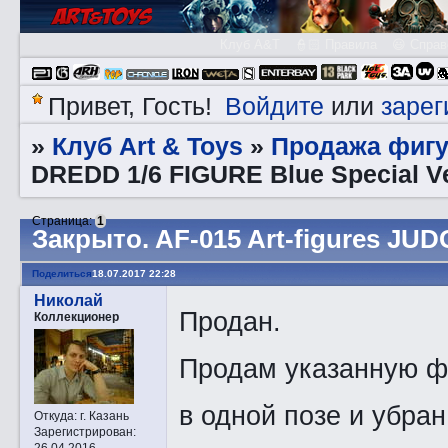
Клуб A&T
👮🏻 Правила
😃 Справ
Войдите
зарег
Привет, Гость!
или
Клуб Art & Toys
Продажа фигу
»
»
DREDD 1/6 FIGURE Blue Special Ve
Страница:
1
Закрытo. AF-015 Art-figures JUD
Поделиться
18.07.2017 22:28
Николай
Продан.
Коллекционер
Продам указанную фи
в одной позе и убран
Откуда:
г. Казань
Зарегистрирован
:
26.04.2016