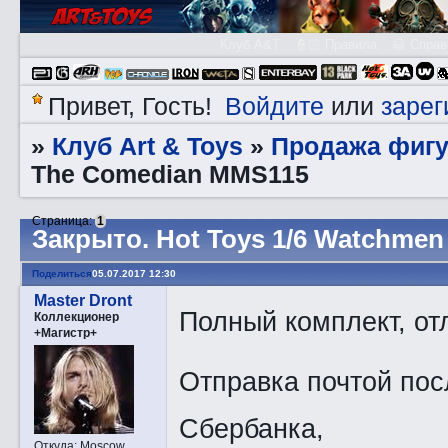
Клуб A&T
👮🏻 Правила
😃 Справ
Войдите
зарег
Привет, Гость!
или
Клуб Art & Toys
Продажа фигу
»
»
The Comedian MMS115
Страница:
1
Закрытo. Hot Toys 1/6 Watchme
Поделиться
05.07.2017 12:30
Master Dront
Полный комплект, от
Коллекционер
+Магистр+
Отправка почтой пос
Сбербанка,
Откуда:
Moscow