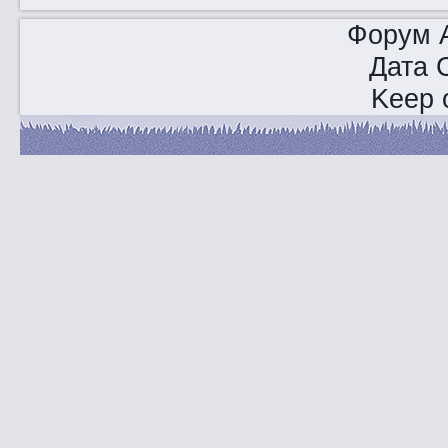
Форум A
Дата 
Keep o