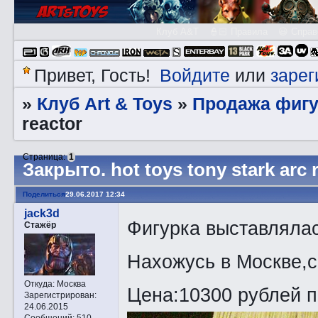
Клуб A&T
👮🏻 Правила
😃 Справ
Войдите
зарег
Привет, Гость!
или
Клуб Art & Toys
Продажа фигу
»
»
reactor
Страница:
1
Закрытo. hot toys tony stark arc 
Поделиться
29.06.2017 12:34
jack3d
Фигурка выставлялас
Стажёр
Нахожусь в Москве,с
Откуда:
Москва
Цена:10300 рублей п
Зарегистрирован
:
24.06.2015
Сообщений:
510