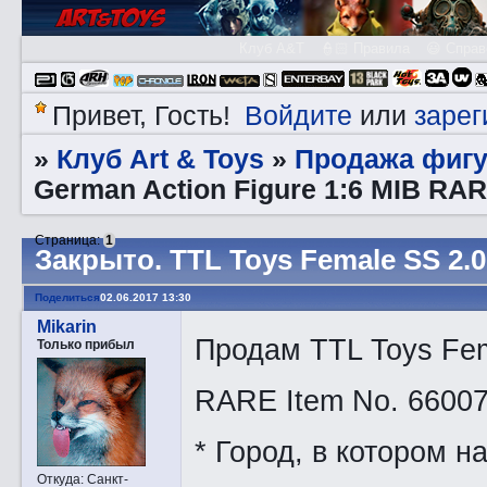
Клуб A&T
👮🏻 Правила
😃 Справ
Войдите
зарег
Привет, Гость!
или
Клуб Art & Toys
Продажа фигу
»
»
German Action Figure 1:6 MIB RA
Страница:
1
Закрытo. TTL Toys Female SS 2.0
Поделиться
02.06.2017 13:30
Mikarin
Продам TTL Toys Fem
Только прибыл
RARE Item No. 6600
* Город, в котором н
Откуда:
Санкт-