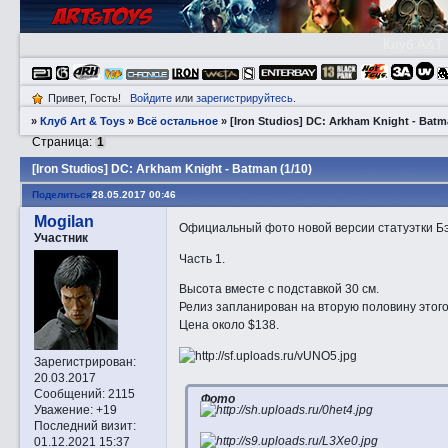
Клуб A&T
Привет, Гость!
Войдите
или
зарегистрируйтесь
.
»
Клуб Art & Toys
»
Всё остальное
»
[Iron Studios] DC: Arkham Knight - Batm
Страница:
1
[Iron Studios] DC: Arkham Knight - Batman (1/10)
Поделиться
28.05.2017 00:46
Mogilan
Официальный фото новой версии статуэтки Бэт
Участник
Часть 1.
Высота вместе с подставкой 30 см.
Релиз запланирован на вторую половину этого
Цена около $138.
Зарегистрирован
:
20.03.2017
Сообщений:
2115
Фото
Уважение:
+19
Последний визит:
01.12.2021 15:37