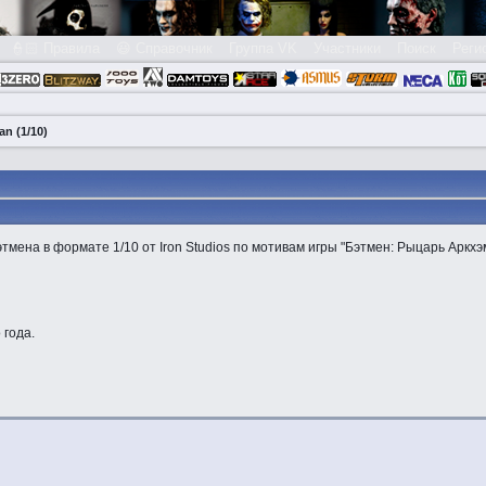
👮🏻 Правила
😃 Справочник
Группа VK
Участники
Поиск
Реги
an (1/10)
мена в формате 1/10 от Iron Studios по мотивам игры "Бэтмен: Рыцарь Аркхэ
 года.