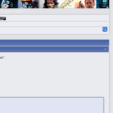
страция
Войти
1
ма".