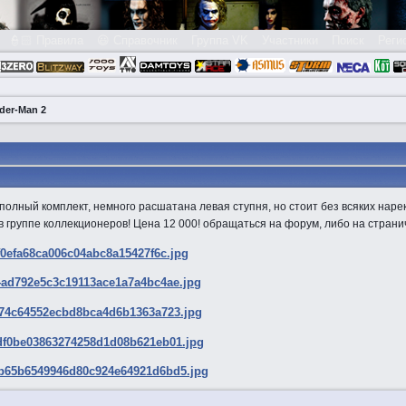
👮🏻 Правила
😃 Справочник
Группа VK
Участники
Поиск
Реги
der-Man 2
полный комплект, немного расшатана левая ступня, но стоит без всяких наре
в группе коллекционеров! Цена 12 000! обращаться на форум, либо на странич