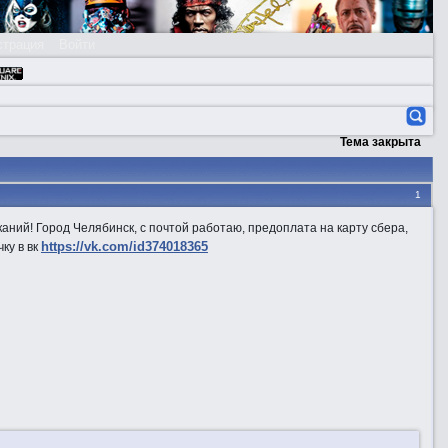
страция
Войти
Тема закрыта
1
каний! Город Челябинск, с почтой работаю, предоплата на карту сбера,
https://vk.com/id374018365
ку в вк