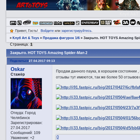
Клуб A&T
Привет, Гость!
Войдите
или
зарегистрируйтесь
.
»
Клуб Art & Toys
»
Продажа фигурок 1/6
»
Закрытo. HOT TOYS Amazing Spi
Страница:
1
Закрытo. HOT TOYS Amazing Spider-Man 2
Поделиться
27.04.2017 09:13
Oskar
Продам данного паука, в хорошем состоянии , 
Стажёр
отзывы тут имеются, так же более 50 отзывов 
Откуда:
Город
Челябинск
Зарегистрирован
:
27.04.2017
Сообщений:
109
0
Уважение:
+2