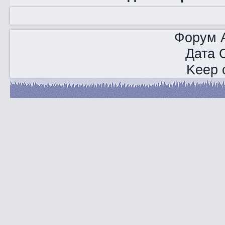
Форум A
Дата 
Keep o