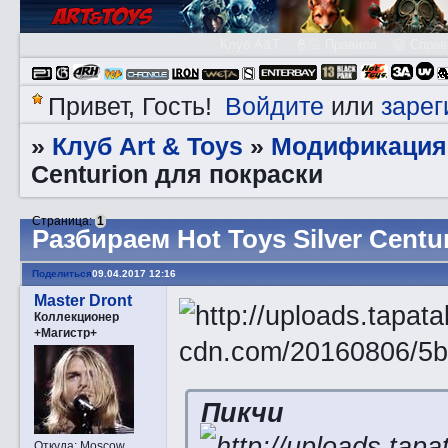
Клуб A&T
👮🏻 Правила
😃 Справ
Войдите
зарег
Привет, Гость!
или
Клуб Art & Toys
Модификация
»
»
Centurion для покраски
Страница:
1
Разбираем Hot Toys Silver Centu
Поделиться
09.04.2017 12:16
Master Dront
Коллекционер
+Магистр+
Пикчи
Откуда:
Moscow