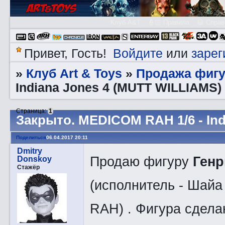
Клуб A&T
👮🏻 Правила
😃 Справ
Войдите
зарег
Привет, Гость!
или
Клуб Art & Toys
Продажа фигу
»
»
Indiana Jones 4 (MUTT WILLIAMS)
Страница:
1
Закрытo. MEDICOM RAH 1/6 - In
Поделиться
06.04.2017 20:11
Dmitry
Продаю фигуру
Генр
Donskoy
Стажёр
(исполнитель - Шайа
RAH) . Фигура сдела