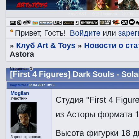
Клуб A&T
👮🏻 Правила
😃 Справ
Войдите
зарег
Привет, Гость!
или
Клуб Art & Toys
Новости о ста
»
»
Astora
Страница:
1
[First 4 Figures] Dark Souls - Sola
Поделиться
22.03.2017 19:13
Mogilan
Студия "First 4 Figu
Участник
из Асторы формата 1
Высота фигурки 18 
Зарегистрирован
: