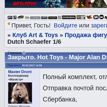
Клуб A&T
👮🏻 Правила
😃 Справ
Войдите
зарег
Привет, Гость!
или
Клуб Art & Toys
Продажа фигу
»
»
Dutch Schaefer 1/6
Страница:
1
Закрытo. Hot Toys - Major Alan D
Поделиться
09.03.2017 14:59
Master Dront
Полный комплект, от
Коллекционер
+Магистр+
Отправка почтой пос
Сбербанка,
Откуда:
Moscow