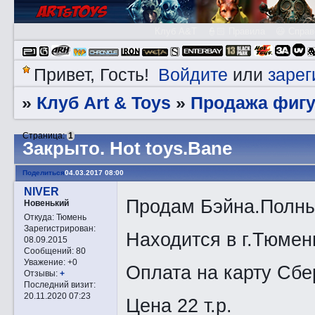
Клуб A&T
👮🏻 Правила
😃 Справ
Войдите
зарег
Привет, Гость!
или
Клуб Art & Toys
Продажа фигу
»
»
Страница:
1
Закрытo. Hot toys.Bane
Поделиться
04.03.2017 08:00
NIVER
Продам Бэйна.Полный
Новенький
Откуда:
Тюмень
Зарегистрирован
:
Находится в г.Тюмен
08.09.2015
Сообщений:
80
Уважение:
+0
Оплата на карту Сбе
Отзывы:
+
Последний визит:
20.11.2020 07:23
Цена 22 т.р.