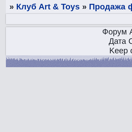
»
Клуб Art & Toys
»
Продажа ф
Форум A
Дата 
Keep o