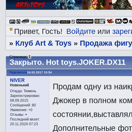
Клуб A&T
👮🏻 Правила
😃 Справ
Войдите
зарег
Привет, Гость!
или
Клуб Art & Toys
Продажа фигу
»
»
Страница:
1
Закрытo. Hot toys.JOKER.DX11
Поделиться
24.02.2017 19:54
NIVER
Продам одну из наик
Новенький
Откуда:
Тюмень
Зарегистрирован
:
Джокер в полном ком
08.09.2015
Сообщений:
80
Уважение:
+0
состоянии,выставлял
Отзывы:
+
Последний визит:
20.11.2020 07:23
Дополнительные фото