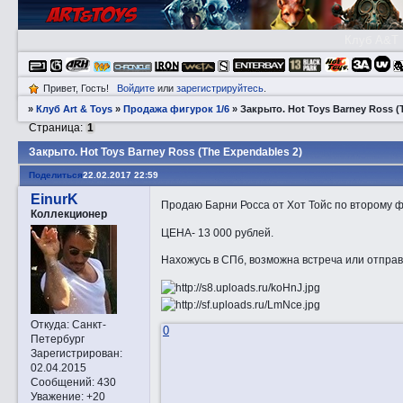
Клуб A&T
Привет, Гость!
Войдите
или
зарегистрируйтесь
.
»
Клуб Art & Toys
»
Продажа фигурок 1/6
»
Закрытo. Hot Toys Barney Ross (
Страница:
1
Закрытo. Hot Toys Barney Ross (The Expendables 2)
Поделиться
22.02.2017 22:59
EinurK
Продаю Барни Росса от Хот Тойс по второму фи
Коллекционер
ЦЕНА- 13 000 рублей.
Нахожусь в СПб, возможна встреча или отправк
Откуда:
Санкт-
0
Петербург
Зарегистрирован
:
02.04.2015
Сообщений:
430
Уважение:
+20