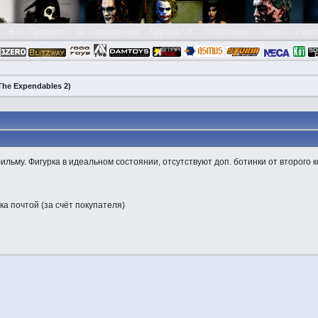
👮🏻 Правила
😃 Справочник
Группа VK
Участники
Поиск
Реги
The Expendables 2)
льму. Фигурка в идеальном состоянии, отсутствуют доп. ботинки от второго 
а почтой (за счёт покупателя)