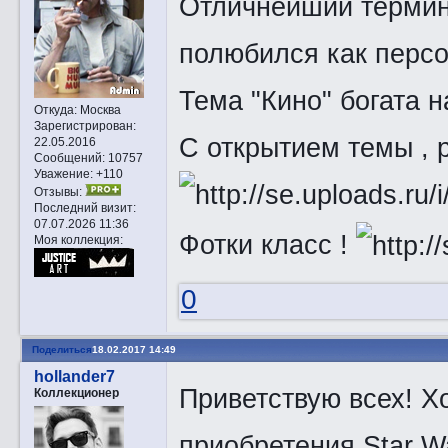
Отличнейший термина
полюбился как персо
Тема "Кино" богата 
Откуда:
Москва
Зарегистрирован
:
С открытием темы , 
22.05.2016
Сообщений:
10757
Уважение:
+110
Отзывы:
Последний визит:
07.07.2026 11:36
Фотки класс !
Моя коллекция:
0
Поделиться
18.02.2017 14:49
hollander7
Приветствую всех! Х
Коллекционер
приобретения Star W