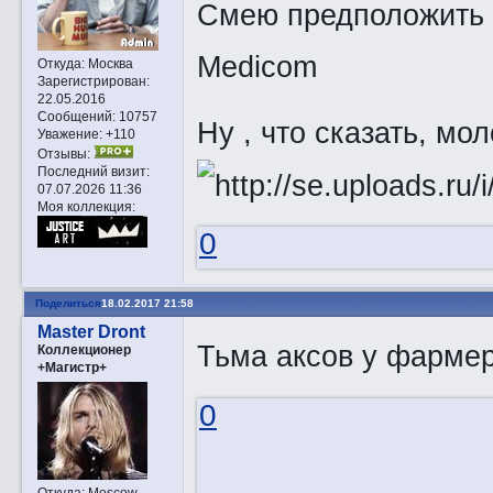
Смею предположить ,
Medicom
Откуда:
Москва
Зарегистрирован
:
22.05.2016
Сообщений:
10757
Ну , что сказать, мо
Уважение:
+110
Отзывы:
Последний визит:
07.07.2026 11:36
Моя коллекция:
0
Поделиться
18.02.2017 21:58
Master Dront
Тьма аксов у фарм
Коллекционер
+Магистр+
0
Откуда:
Moscow