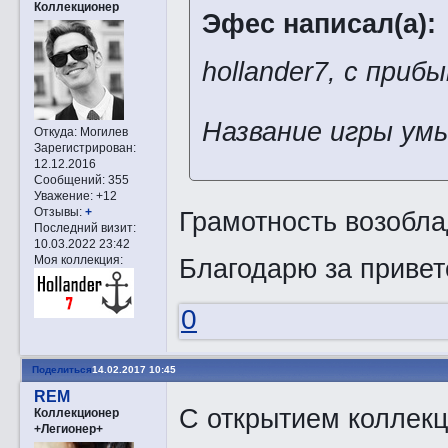
Коллекционер
Эфес написал(а):
hollander7, с при
Название игры ум
Откуда:
Могилев
Зарегистрирован
:
12.12.2016
Сообщений:
355
Уважение:
+12
Отзывы:
+
Грамотность возобл
Последний визит:
10.03.2022 23:42
Моя коллекция:
Благодарю за привет
0
Поделиться
14.02.2017 10:45
REM
С открытием коллекц
Коллекционер
+Легионер+