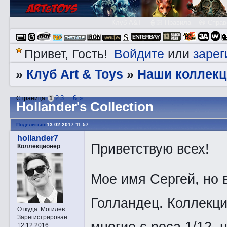
Клуб A&T
👮🏻 Правила
😃 Справ
Войдите
зарег
Привет, Гость!
или
Клуб Art & Toys
Наши коллекц
»
»
2
3
6
»
Страница:
1
…
Hollander's Collection
Поделиться
13.02.2017 11:57
hollander7
Приветствую всех!
Коллекционер
Мое имя Сергей, но 
Голландец. Коллекци
Откуда:
Могилев
Зарегистрирован
:
многие с neca 1/12, 
12.12.2016