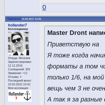
0
Поделиться
13.02.2017 12:52
hollander7
Коллекционер
Master Dront напи
Приветствую на 
Я тоже когда начи
Откуда:
Могилев
Зарегистрирован
:
форматы а том чи
12.12.2016
Сообщений:
355
Уважение:
+12
только 1/6, на мо
Отзывы:
+
Последний визит:
10.03.2022 23:42
вещь чем 3 не оче
Моя коллекция:
А так я за разны