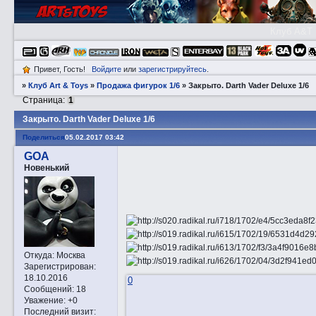
Клуб A&T
Привет, Гость!
Войдите
или
зарегистрируйтесь
.
»
Клуб Art & Toys
»
Продажа фигурок 1/6
»
Закрытo. Darth Vader Deluxe 1/6
Страница:
1
Закрытo. Darth Vader Deluxe 1/6
Поделиться
05.02.2017 03:42
GOA
Новенький
Откуда:
Москва
Зарегистрирован
:
18.10.2016
0
Сообщений:
18
Уважение:
+0
Последний визит: