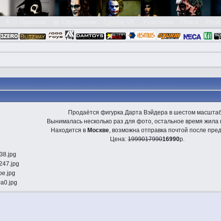
👮🏻 Правила
😃 Справочник
Группа VK
Участники
Поиск
Реги
Продаётся фигурка Дарта Вэйдера в шестом масштаб
Вынималась несколько раз для фото, остальное время жила в
Находится в
Москве
, возможна отправка почтой после пре
Цена:
19990
17990
16990
р.