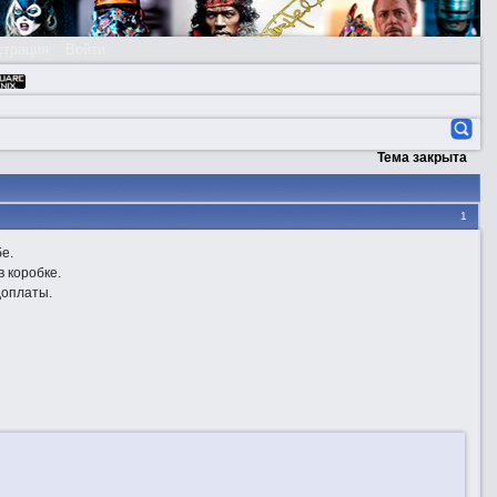
страция
Войти
Тема закрыта
1
е.
 коробке.
доплаты.