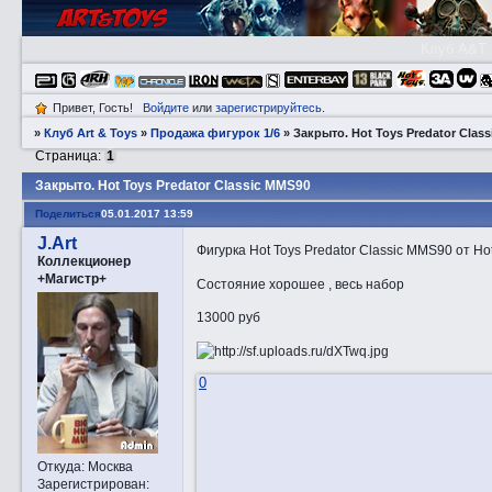
Клуб A&T
Привет, Гость!
Войдите
или
зарегистрируйтесь
.
»
Клуб Art & Toys
»
Продажа фигурок 1/6
»
Закрытo. Hot Toys Predator Clas
Страница:
1
Закрытo. Hot Toys Predator Classic MMS90
Поделиться
05.01.2017 13:59
J.Art
Фигурка Hot Toys Predator Classic MMS90 от Ho
Коллекционер
+Магистр+
Состояние хорошее , весь набор
13000 руб
0
Откуда:
Москва
Зарегистрирован
: