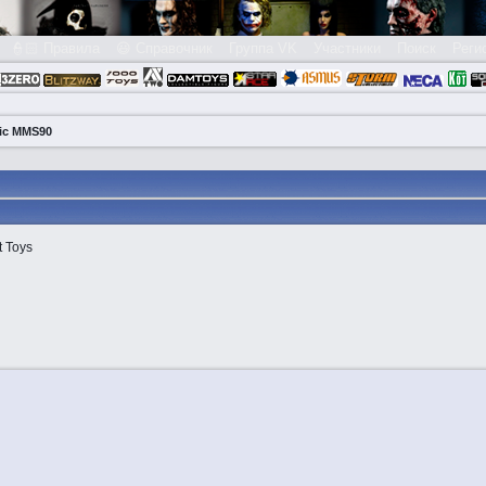
👮🏻 Правила
😃 Справочник
Группа VK
Участники
Поиск
Реги
sic MMS90
t Toys