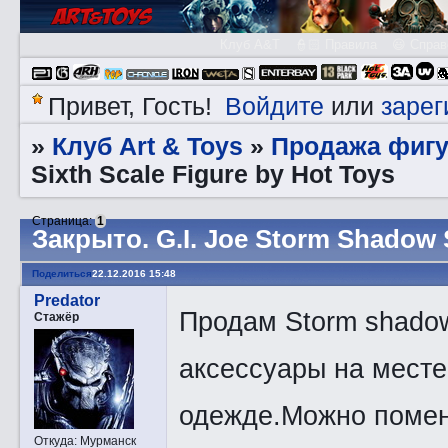
Клуб A&T
👮🏻 Правила
😃 Справ
Войдите
зарег
Привет, Гость!
или
Клуб Art & Toys
Продажа фигу
»
»
Sixth Scale Figure by Hot Toys
Страница:
1
Закрытo. G.I. Joe Storm Shadow S
Поделиться
22.12.2016 15:48
Predator
Продам Storm shadow
Стажёр
аксессуары на месте
одежде.Можно поменя
Откуда:
Мурманск