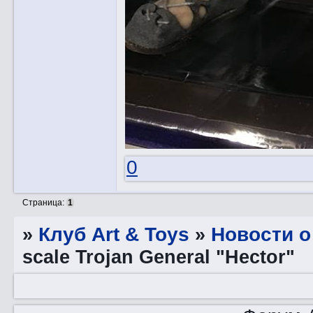
0
Страница:
1
»
Клуб Art & Toys
»
­Новости 
scale Trojan General "Hector"