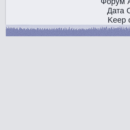
Форум A
Дата 
Keep o