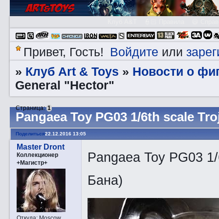
Клуб A&T
👮🏻 Правила
😃 Справ
Войдите
зарег
Привет, Гость!
или
Клуб Art & Toys
­Новости о фи
»
»
General "Hector"
Страница:
1
Pangaea Toy PG03 1/6th scale Tro
Поделиться
22.12.2016 13:05
Master Dront
Pangaea Toy PG03 1/6
Коллекционер
+Магистр+
Бана)
Откуда:
Moscow