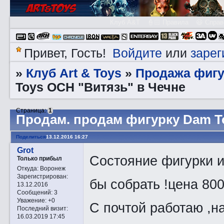
Клуб A&T
👮🏻 Правила
😃 Справ
Войдите
зарег
Привет, Гость!
или
Клуб Art & Toys
Продажа фигу
»
»
Toys ОСН "Витязь" в Чечне
Страница:
1
Прoдам. продам фигурку Dam T
Поделиться
13.12.2016 16:27
Grot
Cостояние фигурки и
Только прибыл
Откуда:
Воронеж
Зарегистрирован
:
бы собрать !цена 800
13.12.2016
Сообщений:
3
Уважение:
+0
С почтой работаю ,н
Последний визит:
16.03.2019 17:45