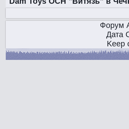
Dam Toys ОСН "Витязь" в Чеч
Форум A
Дата 
Keep o