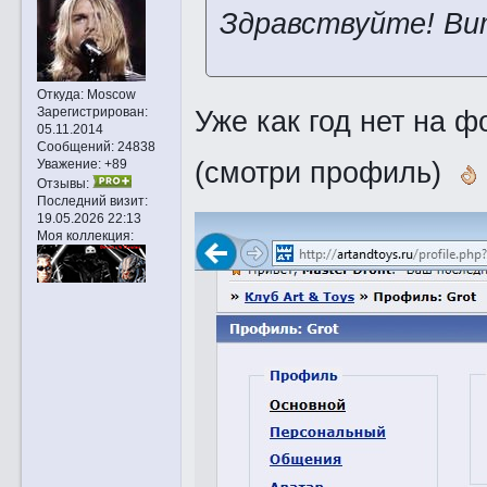
Здравствуйте! Ви
Откуда:
Moscow
Зарегистрирован
:
Уже как год нет на ф
05.11.2014
Сообщений:
24838
(смотри профиль)
Уважение:
+89
Отзывы:
Последний визит:
19.05.2026 22:13
Моя коллекция: