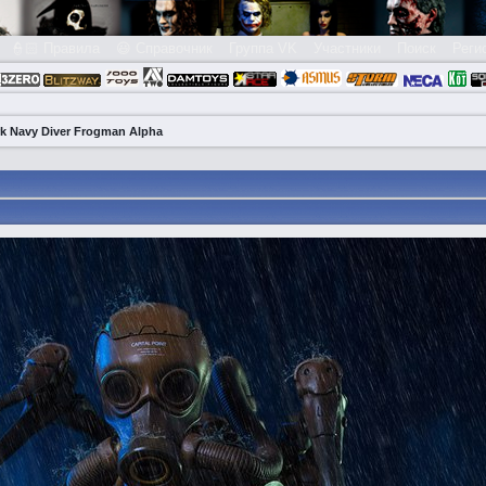
👮🏻 Правила
😃 Справочник
Группа VK
Участники
Поиск
Реги
rk Navy Diver Frogman Alpha