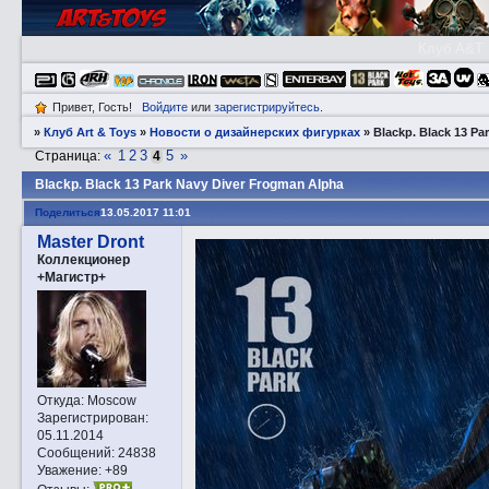
Клуб A&T
Привет, Гость!
Войдите
или
зарегистрируйтесь
.
»
Клуб Art & Toys
»
Новости о дизайнерских фигурках
»
Blаckp. Black 13 Pa
«
1
2
3
5
»
Страница:
4
Blаckp. Black 13 Park Navy Diver Frogman Alpha
Поделиться
13.05.2017 11:01
Master Dront
Коллекционер
+Магистр+
Откуда:
Moscow
Зарегистрирован
:
05.11.2014
Сообщений:
24838
Уважение:
+89