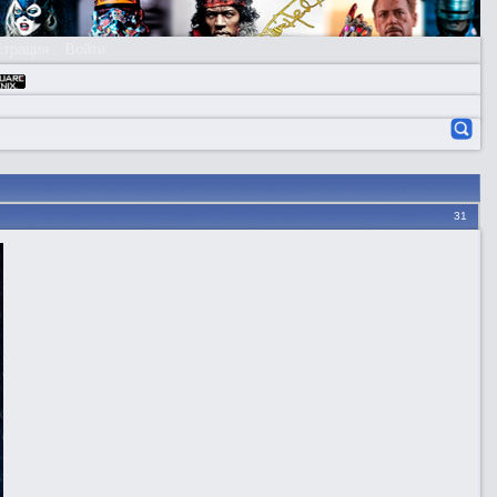
страция
Войти
31