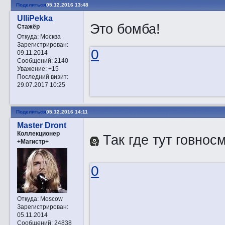
Поделиться
05.12.2016 13:48
UlliPekka
Это бомба!
Стажёр
Откуда:
Москва
Зарегистрирован
:
0
09.11.2014
Сообщений:
2140
Уважение:
+15
Последний визит:
29.07.2017 10:25
Поделиться
05.12.2016 14:11
Master Dront
Коллекционер
Так где тут говно
+Магистр+
0
Откуда:
Moscow
Зарегистрирован
:
05.11.2014
Сообщений:
24838