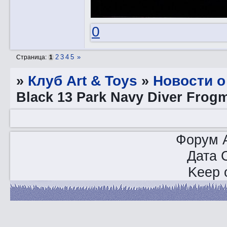
0
2
3
4
5
»
Страница:
1
»
Клуб Art & Toys
»
Новости о
Black 13 Park Navy Diver Frog
Форум A
Дата 
Keep o