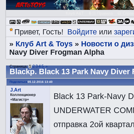
Клуб A&T
👮🏻 Правила
😃 Справ
Войдите
зарег
Привет, Гость!
или
Клуб Art & Toys
Новости о ди
»
»
Navy Diver Frogman Alpha
2
3
4
5
»
Страница:
1
Blаckp. Black 13 Park Navy Diver
Поделиться
05.12.2016 13:40
J.Art
Black 13 Park-Navy 
Коллекционер
+Магистр+
UNDERWATER COMM
отправка 2ой кварта