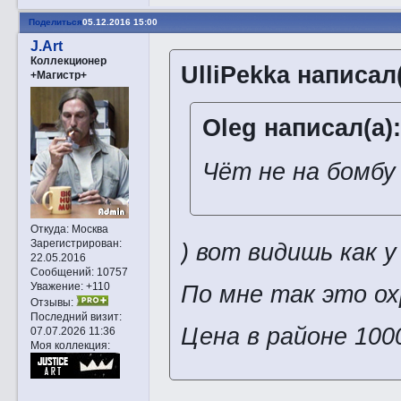
Поделиться
05.12.2016 15:00
J.Art
Коллекционер
UlliPekka написал(
+Магистр+
Oleg написал(а):
Чёт не на бомбу 
Откуда:
Москва
Зарегистрирован
:
) вот видишь как у
22.05.2016
Сообщений:
10757
Уважение:
+110
По мне так это ох
Отзывы:
Последний визит:
Цена в районе 100
07.07.2026 11:36
Моя коллекция: