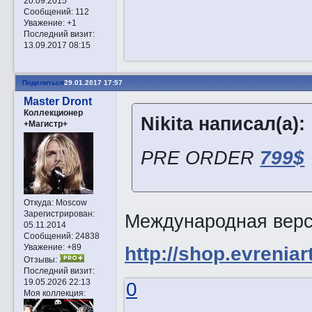
20.09.2015
Сообщений:
112
Уважение:
+1
Последний визит:
13.09.2017 08:15
Поделиться
29.01.2017 17:57
Master Dront
Коллекционер
Nikita написал(а):
+Магистр+
PRE ORDER
799$
Откуда:
Moscow
Зарегистрирован
:
Международная верси
05.11.2014
Сообщений:
24838
Уважение:
+89
http://shop.evreniar
Отзывы:
Последний визит:
19.05.2026 22:13
0
Моя коллекция: