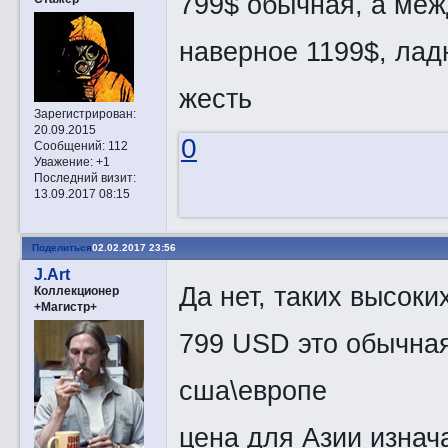
799$ обычная, а меж
наверное 1199$, лад
жесть
Зарегистрирован
:
20.09.2015
0
Сообщений:
112
Уважение:
+1
Последний визит:
13.09.2017 08:15
Поделиться
02.02.2017 23:56
J.Art
Да нет, таких высоких
Коллекционер
+Магистр+
799 USD это обычная
сша\европе
цена для Азии изнач