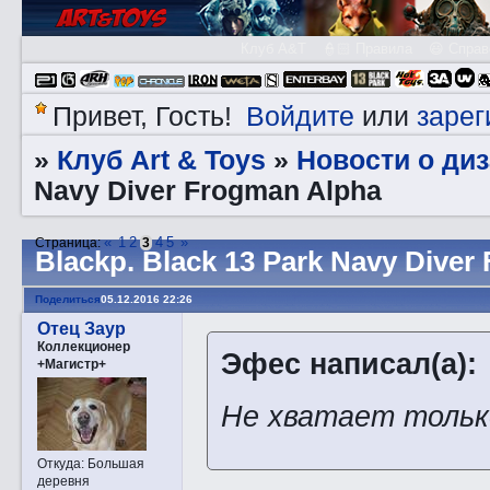
Клуб A&T
👮🏻 Правила
😃 Справ
Войдите
зарег
Привет, Гость!
или
Клуб Art & Toys
Новости о ди
»
»
Navy Diver Frogman Alpha
«
1
2
4
5
»
Страница:
3
Blаckp. Black 13 Park Navy Diver
Поделиться
05.12.2016 22:26
Отец Заур
Коллекционер
Эфес написал(а):
+Магистр+
Не хватает тольк
Откуда:
Большая
деревня