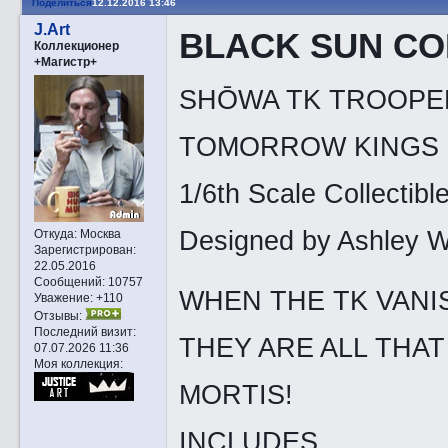
Поделиться
12.12.2016 13:46
J.Art
BLACK SUN C
Коллекционер
+Магистр+
SHŌWA TK TROOPE
TOMORROW KINGS
1/6th Scale Collectibl
Designed by Ashley 
Откуда:
Москва
Зарегистрирован
:
22.05.2016
Сообщений:
10757
WHEN THE TK VANI
Уважение:
+110
Отзывы:
Последний визит:
THEY ARE ALL THA
07.07.2026 11:36
Моя коллекция:
MORTIS!
INCLUDES