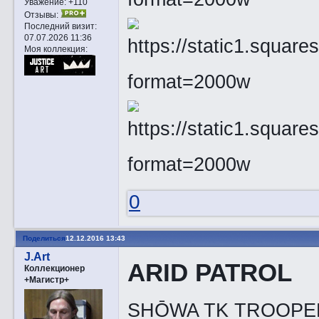
Уважение:
+110
Отзывы:
Последний визит:
07.07.2026 11:36
Моя коллекция:
0
Поделиться
12.12.2016 13:43
J.Art
ARID PATROL
Коллекционер
+Магистр+
SHŌWA TK TROOPE