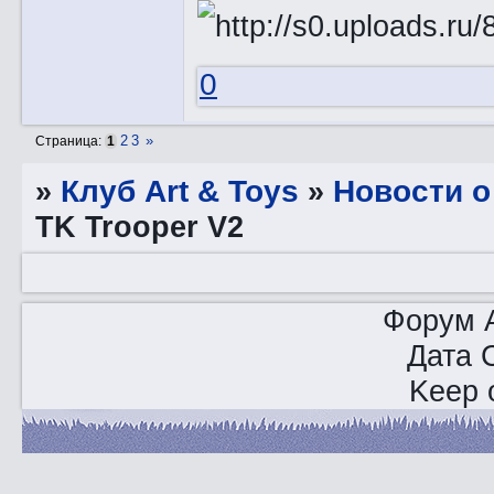
0
2
3
»
Страница:
1
»
Клуб Art & Toys
»
Новости о
TK Trooper V2
Форум A
Дата 
Keep o