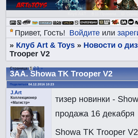
Клуб A&T
👮🏻 Правила
😃 Справ
Войдите
зарег
Привет, Гость!
или
Клуб Art & Toys
Новости о ди
»
»
Trooper V2
2
3
»
Страница:
1
3АA. Showa TK Trooper V2
Поделиться
04.12.2016 10:23
J.Art
тизер новинки - Sho
Коллекционер
+Магистр+
продажа 16 декабря
Showa TK Trooper V2