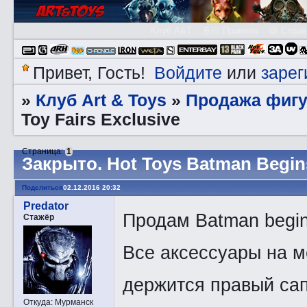
Клуб A&T
👮🏻 Правила
😃 Справ
Войдите
зарег
Привет, Гость!
или
Клуб Art & Toys
Продажа фигу
»
»
Toy Fairs Exclusive
Страница:
1
Закрытo. Hot Toys Batman Begins
Поделиться
02.12.2016 20:32
Predator
Продам Batman begin
Стажёр
Все аксессуары на м
держится правый сапо
Откуда:
Мурманск