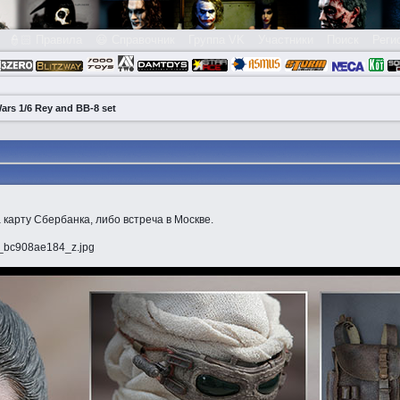
👮🏻 Правила
😃 Справочник
Группа VK
Участники
Поиск
Реги
ars 1/6 Rey and BB-8 set
карту Сбербанка, либо встреча в Москве.