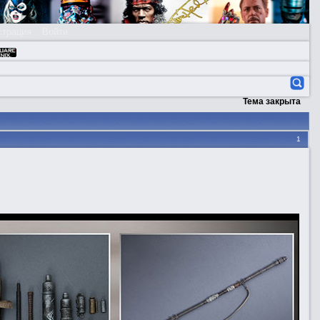
страция
Войти
Тема закрыта
1