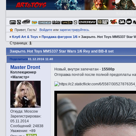
Клуб A&T
Привет, Гость!
Войдите
или
зарегистрируйтесь
.
»
Клуб Art & Toys
»
Продажа фигурок 1/6
»
Закрытo. Hot Toys MMS337 Star W
Страница:
1
Закрытo. Hot Toys MMS337 Star Wars 1/6 Rey and BB-8 set
Поделиться
01.12.2016 11:40
Master Dront
Новый, внутри запечатан -
15500р
Коллекционер
Отправка почтой после полной предоплаты на 
+Магистр+
Откуда:
Moscow
Зарегистрирован
:
05.11.2014
Сообщений:
24838
Уважение:
+89