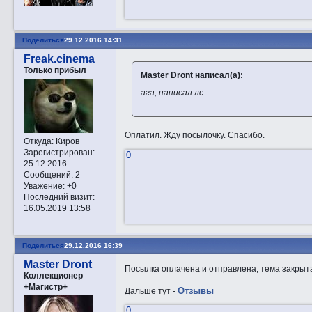
Поделиться
29.12.2016 14:31
Freak.cinema
Только прибыл
Master Dront написал(а):
ага, написал лс
Оплатил. Жду посылочку. Спасибо.
Откуда:
Киров
Зарегистрирован
:
0
25.12.2016
Сообщений:
2
Уважение:
+0
Последний визит:
16.05.2019 13:58
Поделиться
29.12.2016 16:39
Master Dront
Посылка оплачена и отправлена, тема закрыта
Коллекционер
+Магистр+
Отзывы
Дальше тут -
0