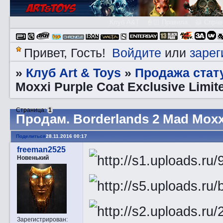
Клуб A&T
👮🏻 Правила
😃 Справ
Войдите
зарег
Привет, Гость!
или
Клуб Art & Toys
Продажа стату
»
»
Moxxi Purple Coat Exclusive Limite
Страница:
1
Прoдам. Borderlands 2 Mad Moxxi 
Поделиться
28.11.2016 00:17
freeman2525
Новенький
Зарегистрирован
: