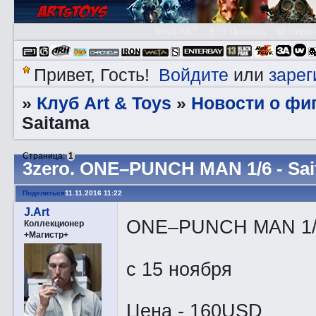
Клуб A&T
👮🏻 Правила
😃 Справ
Войдите
зарег
Привет, Гость!
или
Клуб Art & Toys
­Новости о фи
»
»
Saitama
Страница:
1
3zerо. ONE–PUNCH MAN 1/6 - Sa
Поделиться
11.11.2016 11:22
J.Art
ONE–PUNCH MAN 1/6
Коллекционер
+Магистр+
с 15 ноября
Цена - 160USD