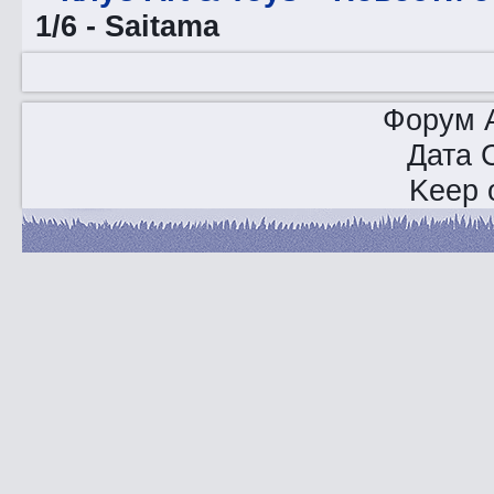
1/6 - Saitama
Форум A
Дата 
Keep o