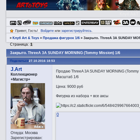
Клуб A&T
Привет, Гость!
Войдите
или
зарегистрируйтесь
.
»
Клуб Art & Toys
»
Продажа фигурок 1/6
»
Закрытo. ThreeA 3A SUNDAY MOR
Страница:
1
Закрытo. ThreeA 3A SUNDAY MORNING (Tommy Mission) 1/6
Поделиться
27.10.2016 18:53
J.Art
Продаю ThreeA 3A SUNDAY MORNING (Tommy M
Коллекционер
Масштаб 1/6
+Магистр+
Цена: 9000 руб
Фигурка из набора + все аксы
0
Откуда:
Москва
Зарегистрирован
: