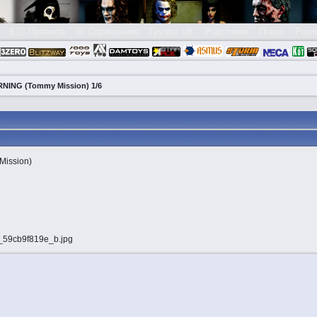
👮🏻 Правила
😃 Справочник
Группа VK
Участники
Поиск
Реги
NING (Tommy Mission) 1/6
ission)