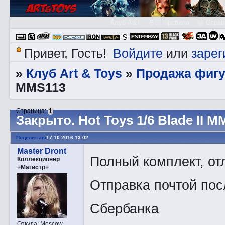
Клуб A&T
👮🏻 Правила
😃 Справ
Войдите
зарег
Привет, Гость!
или
Клуб Art & Toys
Продажа фигу
»
»
MMS113
Страница:
1
Закрытo. Hot Toys 1/6 Blade II 
Поделиться
17.10.2016 13:02
Master Dront
Полный комплект, от
Коллекционер
+Магистр+
Отправка почтой пос
Сбербанка
Откуда:
Moscow