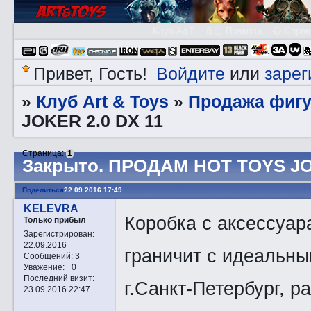
Клуб A&T
👮🏻 Правила
😃 Справ
Войдите
зарег
Привет, Гость!
или
Клуб Art & Toys
Продажа фигу
»
»
JOKER 2.0 DX 11
Страница:
1
Закрытo. ПРОДАМ HOT TOYS JOK
Поделиться
22.09.2016 17:49
KELEVRA
Коробка с аксессуар
Только прибыл
Зарегистрирован
:
22.09.2016
граничит с идеальны
Сообщений:
3
Уважение:
+0
Последний визит:
г.Санкт-Петербург, р
23.09.2016 22:47