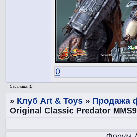
0
Страница:
1
»
Клуб Art & Toys
»
Продажа ф
Original Classic Predator MMS9
Форум A