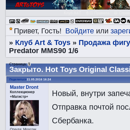
Клуб A&T
👮🏻 Правила
😃 Справ
Войдите
зарег
Привет, Гость!
или
Клуб Art & Toys
Продажа фигу
»
»
Predator MMS90 1/6
Страница:
1
Закрытo. Hot Toys Original Class
Поделиться
21.05.2016 16:24
Master Dront
Новый, внутри запеча
Коллекционер
+Магистр+
Отправка почтой пос
Сбербанка.
Откуда:
Moscow