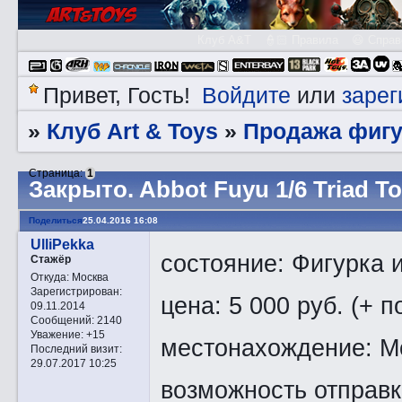
Клуб A&T
👮🏻 Правила
😃 Справ
Войдите
зарег
Привет, Гость!
или
Клуб Art & Toys
Продажа фигу
»
»
Страница:
1
Закрытo. Abbot Fuyu 1/6 Triad T
Поделиться
25.04.2016 16:08
UlliPekka
состояние: Фигурка 
Стажёр
Откуда:
Москва
Зарегистрирован
:
цена: 5 000 руб. (+ 
09.11.2014
Сообщений:
2140
Уважение:
+15
местонахождение: М
Последний визит:
29.07.2017 10:25
возможность отправк