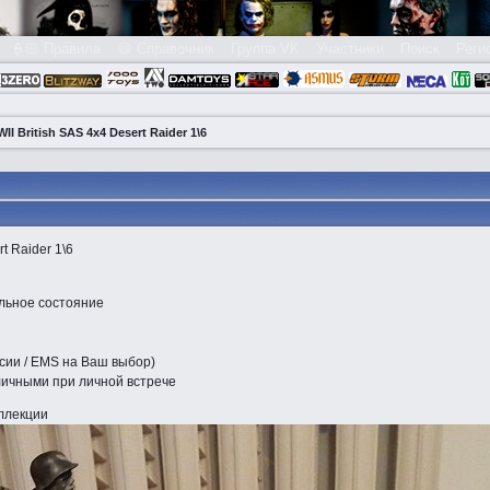
👮🏻 Правила
😃 Справочник
Группа VK
Участники
Поиск
Реги
I British SAS 4x4 Desert Raider 1\6
t Raider 1\6
альное состояние
ссии / EMS на Ваш выбор)
личными при личной встрече
ллекции