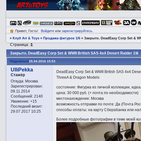
Клуб A&T
Привет, Гость!
Войдите
или
зарегистрируйтесь
.
»
Клуб Art & Toys
»
Продажа фигурок 1/6
»
Закрытo. DeadEasy Corp Set & WWI
Страница:
1
Закрытo. DeadEasy Corp Set & WWII British SAS 4x4 Desert Raider 1\6
Поделиться
25.04.2016 15:53
UlliPekka
DeadEasy Corp Set & WWII British SAS 4x4 Deser
Стажёр
ThreeA & Dragon Models
Откуда:
Москва
Зарегистрирован
:
состояние: Фигурка из личной коллекции, иде
09.11.2014
цена: 30 000 руб. (+ почта по необходимости)
Сообщений:
2140
местонахождение: Москва
Уважение:
+15
возможность отправки по почте: Да (Почта Ро
Последний визит:
способы оплаты: на карту Сберабанка или на
29.07.2017 10:25
Более подробные фотографии в теме моей ко