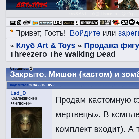
Клуб A&T
👮🏻 Правила
😃 Справ
Войдите
зарег
Привет, Гость!
или
Клуб Art & Toys
Продажа фигу
»
»
Threezero The Walking Dead
Страница:
1
Закрытo. Мишон (кастом) и зомб
Поделиться
20.04.2016 18:20
Lad_D
Продам кастомную ф
Коллекционер
+Легионер+
мертвецы». В комплек
комплект входит). А 