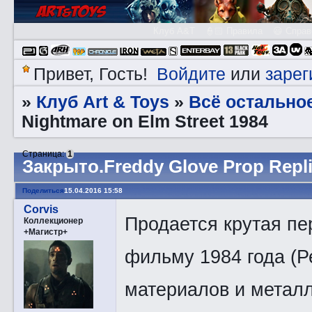
Клуб A&T
👮🏻 Правила
😃 Справ
Войдите
зарег
Привет, Гость!
или
Клуб Art & Toys
Всё остально
»
»
Nightmare on Elm Street 1984
Страница:
1
Закрытo.Freddy Glove Prop Repli
Поделиться
15.04.2016 15:58
Corvis
Продается крутая пе
Коллекционер
+Магистр+
фильму 1984 года (Р
материалов и металл