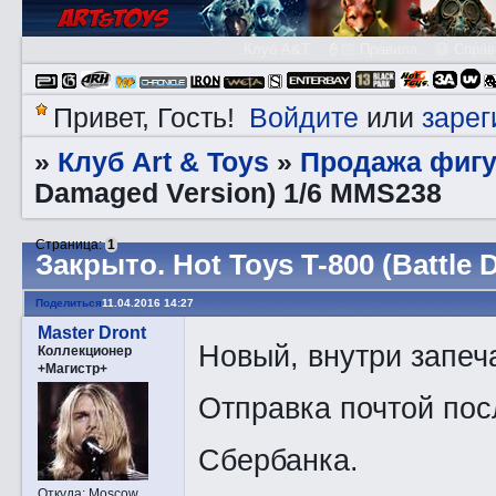
Клуб A&T
👮🏻 Правила
😃 Справ
Войдите
зарег
Привет, Гость!
или
Клуб Art & Toys
Продажа фигу
»
»
Damaged Version) 1/6 MMS238
Страница:
1
Закрытo. Hot Toys T-800 (Battle
Поделиться
11.04.2016 14:27
Master Dront
Новый, внутри запеч
Коллекционер
+Магистр+
Отправка почтой пос
Сбербанка.
Откуда:
Moscow