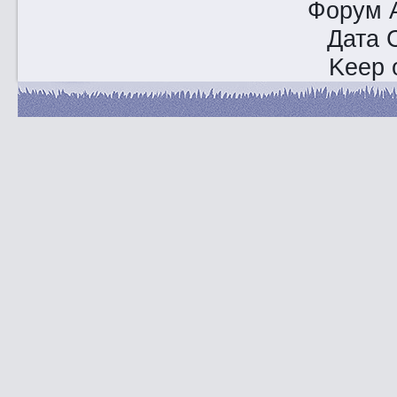
Форум A
Дата 
Keep o