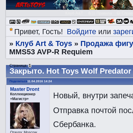
Клуб A&T
👮🏻 Правила
😃 Справ
Войдите
зарег
Привет, Гость!
или
Клуб Art & Toys
Продажа фигу
»
»
MMS53 AVP-R Requiem
Страница:
1
Закрытo. Hot Toys Wolf Predato
Поделиться
11.04.2016 14:24
Master Dront
Новый, внутри запеч
Коллекционер
+Магистр+
Отправка почтой пос
Сбербанка.
Откуда:
Moscow