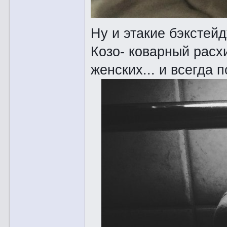
Ну и этакие бэкстей
Козо- коварный расх
женских... и всегда 