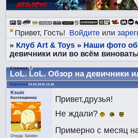
Клуб A&T
👮🏻 Правила
😃 Справ
Войдите
зарег
Привет, Гость!
или
Клуб Art & Toys
Наши фото об
»
»
девичники или во всём виноваты
Страница:
1
LоL. LоL. Обзор на девичники 
Поделиться
03.04.2016 15:28
Ksuin
Привет,друзья!
Коллекционер
Не ждали?
Примерно с месяц н
Откуда:
Saratov