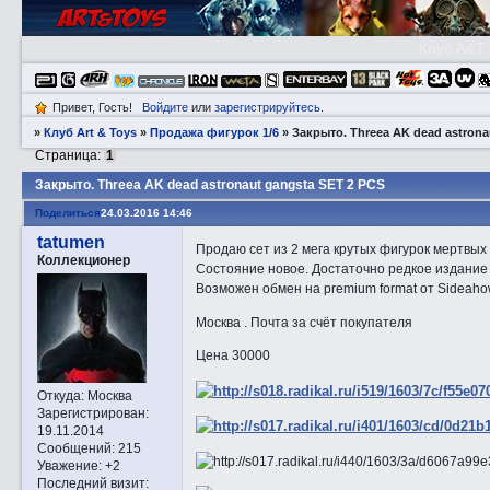
Клуб A&T
Привет, Гость!
Войдите
или
зарегистрируйтесь
.
»
Клуб Art & Toys
»
Продажа фигурок 1/6
»
Закрытo. Threea AK dead astrona
Страница:
1
Закрытo. Threea AK dead astronaut gangsta SET 2 PCS
Поделиться
24.03.2016 14:46
tatumen
Продаю сет из 2 мега крутых фигурок мертвых
Коллекционер
Состояние новое. Достаточно редкое издание 
Возможен обмен на premium format от Sideah
Москва . Почта за счёт покупателя
Цена 30000
Откуда:
Москва
Зарегистрирован
:
19.11.2014
Сообщений:
215
Уважение:
+2
Последний визит: