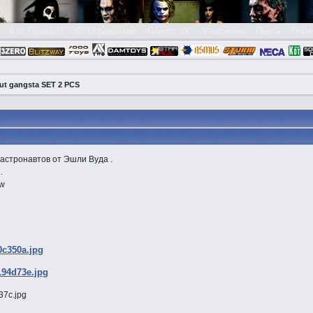
👮🏻 Правила
😃 Справочник
Группа VK
Участники
Поиск
Реги
ut gangsta SET 2 PCS
 астронавтов от Эшли Вуда .
.
ow