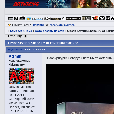
Клуб A&T
Привет, Гость!
Войдите
или
зарегистрируйтесь
.
»
Клуб Art & Toys
»
Фото обзоры из сети
»
Обзор Severus Snape 1/6 от комп
Страница:
1
Обзор Severus Snape 1/6 от компании Star Ace
Поделиться
18.03.2016 14:49
Admin
Обзор фигурки Северус Снегг 1/6 от компании 
Коллекционер
+Магистр+
Откуда:
Москва
Зарегистрирован
:
05.11.2014
Сообщений:
8844
Уважение:
+43
Последний визит:
07.11.2025 09:16