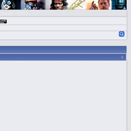
страция
Войти
1