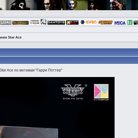
👮🏻 Правила
😃 Справочник
Группа VK
Участники
Поиск
Реги
ании Star Ace
Star Ace по мотивам "Гарри Поттер"