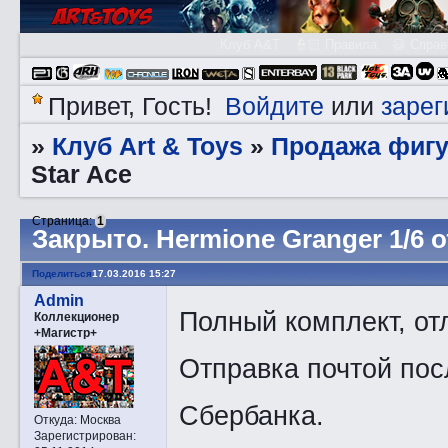
Клуб A&T
👮🏻 Правила
😃 Справ
Войдите
зарег
Привет, Гость!
или
Клуб Art & Toys
Продажа фигу
»
»
Star Ace
Страница:
1
Закрытo. Hermione Granger 1/6 о
Поделиться
17.03.2016 15:27
Admin
Полный комплект, от
Коллекционер
+Магистр+
Отправка почтой пос
Сбербанка.
Откуда:
Москва
Зарегистрирован
: