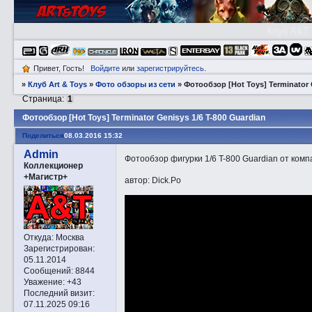
Клуб A&T
Привет, Гость!
Войдите
или
зарегистрируйтесь
.
»
Клуб Art & Toys
»
Фото обзоры из сети
»
Фотообзор [Hot Toys] Terminator 
Страница:
1
Фотообзор [Hot Toys] Terminator Genisys 1/6 T-800 Guardian
Поделиться
08.03.2016 15:32
Admin
Фотообзор фигурки 1/6 T-800 Guardian от комп
Коллекционер
+Магистр+
автор: Dick.Po
Откуда:
Москва
Зарегистрирован
:
05.11.2014
Сообщений:
8844
Уважение:
+43
Последний визит:
07.11.2025 09:16