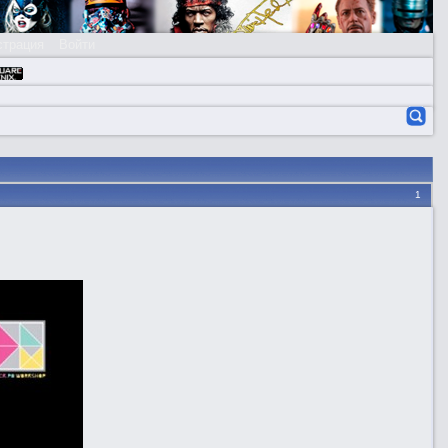
страция
Войти
1