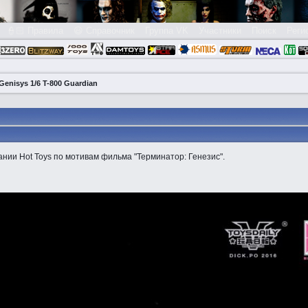
👮🏻 Правила
😃 Справочник
Группа VK
Участники
Поиск
Реги
Genisys 1/6 T-800 Guardian
ании Hot Toys по мотивам фильма "Терминатор: Генезис".