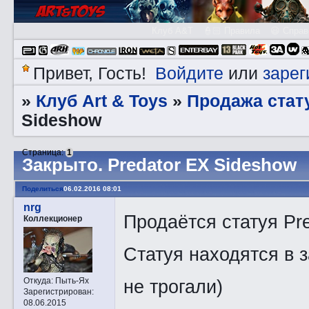
Клуб A&T
👮🏻 Правила
😃 Справ
Войдите
зарег
Привет, Гость!
или
Клуб Art & Toys
Продажа стату
»
»
Sideshow
Страница:
1
Закрытo. Predator EX Sideshow
Поделиться
06.02.2016 08:01
nrg
Продаётся статуя Pr
Коллекционер
Статуя находятся в 
не трогали)
Откуда:
Пыть-Ях
Зарегистрирован
:
08.06.2015