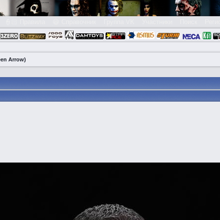
👮🏻 Правила
😃 Справочник
Группа VK
Участники
Поиск
Реги
en Arrow)