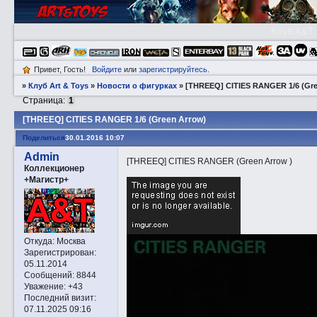
Клуб A&T
Привет, Гость!
Войдите
или
зарегистрируйтесь
.
»
Клуб Art & Toys
»
­Новости о фигурках
»
[THREEQ] CITIES RANGER 1/6 (Gre
Страница:
1
[THREEQ] CITIES RANGER 1/6 (Green Arrow)
Поделиться
30.01.2016 10:07
Admin
[THREEQ] CITIES RANGER (Green Arrow )
Коллекционер
+Магистр+
Откуда:
Москва
Зарегистрирован
:
05.11.2014
Сообщений:
8844
Уважение:
+43
Последний визит:
07.11.2025 09:16