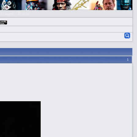
страция
Войти
1