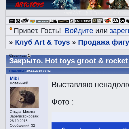
Клуб A&T
👮🏻 Правила
😃 Справ
Войдите
зарег
Привет, Гость!
или
Клуб Art & Toys
Продажа фигу
»
»
Страница:
1
Закрытo. Hot toys groot & rocket
Поделиться
29.12.2015 09:42
Mibi
Выставляю ненадолго
Новенький
Фото :
Откуда:
Москва
Зарегистрирован
:
26.10.2015
Сообщений:
32